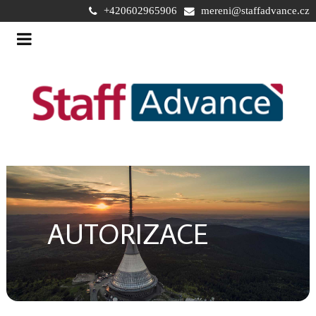
+420602965906
mereni@staffadvance.cz
AUTORIZACE